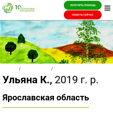
ПОЛУЧИТЬ ПОМОЩЬ
Ме
ПОМОЧЬ СЕЙЧАС
Главная
/
Красивые дети
/
Ульяна К.
Ульяна К.,
2019 г. р.
Ярославская область