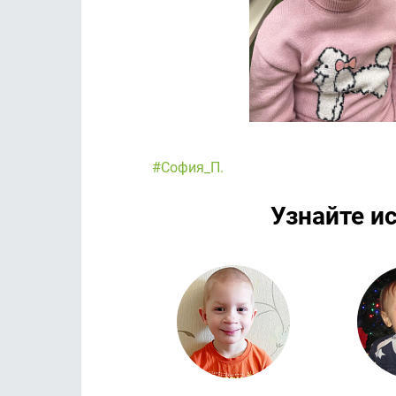
#София_П.
Узнайте и