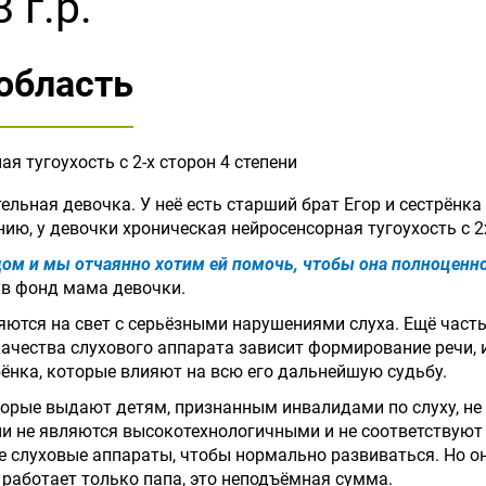
 г.р.
область
я тугоухость с 2-х сторон 4 степени
льная девочка. У неё есть старший брат Егор и сестрёнка
нию, у девочки хроническая нейросенсорная тугоухость с 2х
дом и мы отчаянно хотим ей помочь, чтобы она полноценн
а в фонд мама девочки.
яются на свет с серьёзными нарушениями слуха. Ещё часть
 качества слухового аппарата зависит формирование речи,
ёнка, которые влияют на всю его дальнейшую судьбу.
торые выдают детям, признанным инвалидами по слуху, не
и не являются высокотехнологичными и не соответствуют
 слуховые аппараты, чтобы нормально развиваться. Но он
е работает только папа, это неподъёмная сумма.