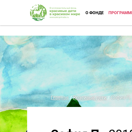
О ФОНДЕ
ПРОГРАММ
Главная
/
Красивые дети
/
София П.