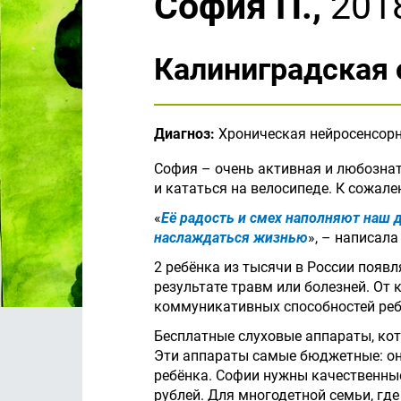
София П.,
2018
Калиниградская 
Диагноз:
Хроническая нейросенсорна
София – очень активная и любознате
и кататься на велосипеде. К сожале
«
Её радость и смех наполняют наш 
наслаждаться жизнью
», – написал
2 ребёнка из тысячи в России появл
результате травм или болезней. От
коммуникативных способностей реб
Бесплатные слуховые аппараты, ко
Эти аппараты самые бюджетные: он
ребёнка. Софии нужны качественные
рублей. Для многодетной семьи, гд