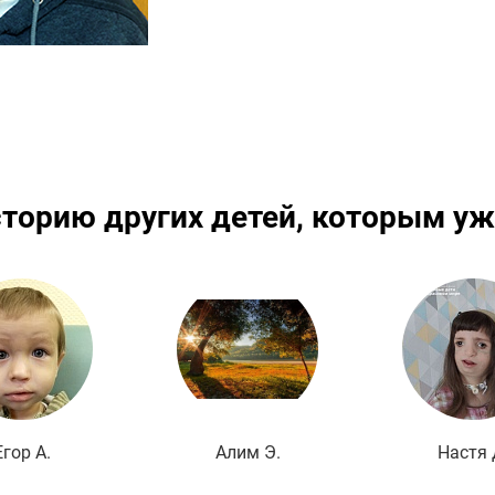
сторию других детей, которым уж
Подробнее
Подробнее
По
Егор А.
Алим Э.
Настя 