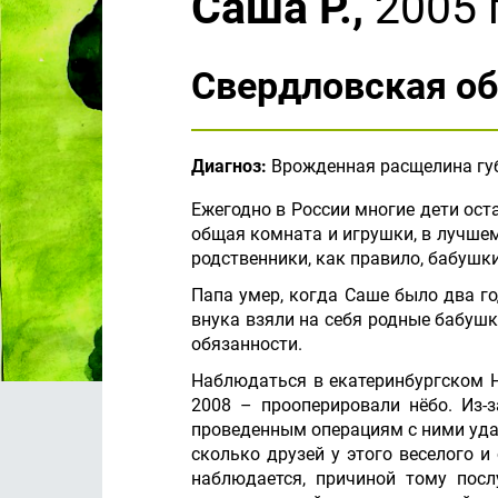
Саша Р.,
2005 г
Свердловская об
Диагноз:
Врожденная расщелина губ
Ежегодно в России многие дети ост
общая комната и игрушки, в лучшем
родственники, как правило, бабушк
Папа умер, когда Саше было два го
внука взяли на себя родные бабушк
обязанности.
Наблюдаться в екатеринбургском Н
2008 – прооперировали нёбо. Из-
проведенным операциям с ними удал
сколько друзей у этого веселого 
наблюдается, причиной тому пос