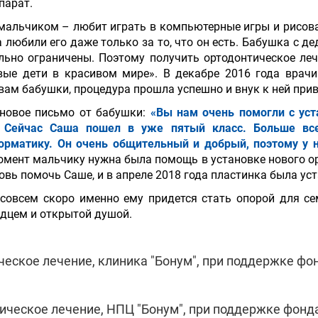
парат.
альчиком – любит играть в компьютерные игры и рисова
а любили его даже только за то, что он есть. Бабушка с д
ильно ограничены. Поэтому получить ортодонтическое л
вые дети в красивом мире». В декабре 2016 года врач
вам бабушки, процедура прошла успешно и внук к ней при
 новое письмо от бабушки:
«Вы нам очень помогли с ус
. Сейчас Саша пошел в уже пятый класс. Больше вс
орматику. Он очень общительный и добрый, поэтому у 
омент мальчику нужна была помощь в установке нового о
овь помочь Саше, и в апреле 2018 года пластинка была ус
е совсем скоро именно ему придется стать опорой для с
дцем и открытой душой.
ческое лечение, клиника "Бонум", при поддержке фон
ическое лечение, НПЦ "Бонум", при поддержке фонда