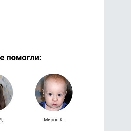
е помогли:
дробнее
Подробнее
Подроб
Д.
Мирон К.