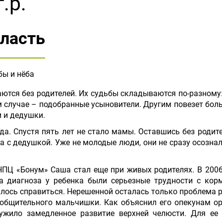
.р.
ласть
ы и нёба
аются без родителей. Их судьбы складываются по-разному:
 случае – подобранные усыновители. Другим повезет бол
и и дедушки.
да. Спустя пять лет не стало мамы. Оставшись без родите
а с дедушкой. Уже не молодые люди, они не сразу осозна
ПЦ «Бонум» Саша стал еще при живых родителях. В 2006 
за диагноза у ребенка были серьезные трудности с кор
ось справиться. Нерешенной осталась только проблема ре
и общительного мальчишки. Как объяснил его опекунам ор
лужило замедленное развитие верхней челюсти. Для ее