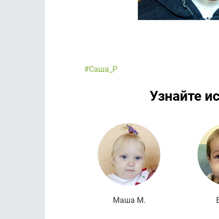
#Саша_Р
Узнайте и
Маша М.