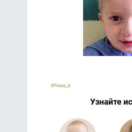
#Рома_А
Узнайте и