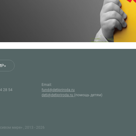
ИР»
Email:
44 28 54
fund@detipriroda.ru
deti@detipriroda.ru
(помощь детям)
ивом мире» , 2013 - 2026