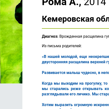
Рома А.,
2014 
Кемеровская об
Диагноз:
Врожденная расщелина губ
Из письма родителей:
«В нашей молодой, еще неокрепше
двусторонняя расщелина верхней гу
Развивается малыш чудесно, в непо
Когда мы выходим на прогулку, то
мы старались реже открывать ко
разглядывали его личико. Мы стара
Хотим выразить огромную искренн