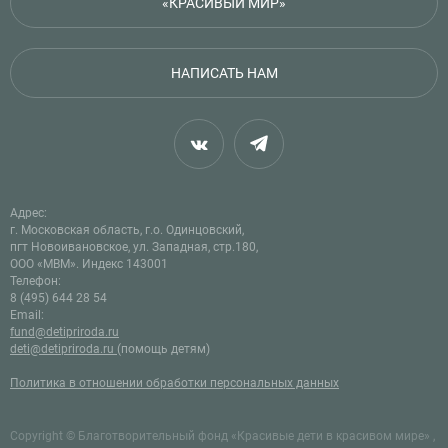
«КРАСИВЫЙ МИР»
НАПИСАТЬ НАМ
Адрес:
г. Московская область, г.о. Одинцовский,
пгт Новоивановское, ул. Западная, стр.180,
ООО «МВМ». Индекс 143001
Телефон:
8 (495) 644 28 54
Email:
fund@detipriroda.ru
deti@detipriroda.ru
(помощь детям)
Политика в отношении обработки персональных данных
Copyright © Благотворительный фонд «Красивые дети в красивом мире» ,