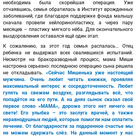
необходима была скорейшая операция. Уже
отчаявшись, семья обратилась в Институт врожденных
заболеваний, где благодаря поддержке фонда малышу
сначала провели хейлоринопластику, а через пару
месяцев – пластику мягкого нёба. Для окончательного
выздоровления оставался ещё один этап.
К сожалению, за этот год семья распалась… Отец
ребенка не выдержал всех свалившихся испытаний.
Несмотря на бракоразводный процесс, мама Миши
настроена серьезно: последнюю операцию сына решила
не откладывать.
«Сейчас Мишенька уже настоящий
мужчина. Очень любит читать книжки, проявляя
максимальный интерес и сосредоточенность. Любит
гулять на свежем воздухе, разглядывать всё, что
попадётся на его пути. А на днях сынок сказал своё
первое слово «МАМА», дороже этого нет ничего на
свете! Его улыбка – это заслуга врачей, а также
неравнодушных людей, которые помогли нам оплатить
лечение. От благодарности за подаренное счастье мы
не можем сдержать слёз. На данный момент у нас