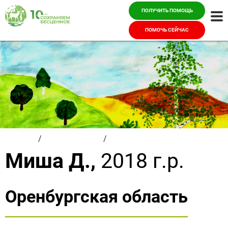
ПОЛУЧИТЬ ПОМОЩЬ
Ме
ПОМОЧЬ СЕЙЧАС
Главная
/
Красивые дети
/
Миша Д.
Миша Д.,
2018 г.р.
Оренбургская область