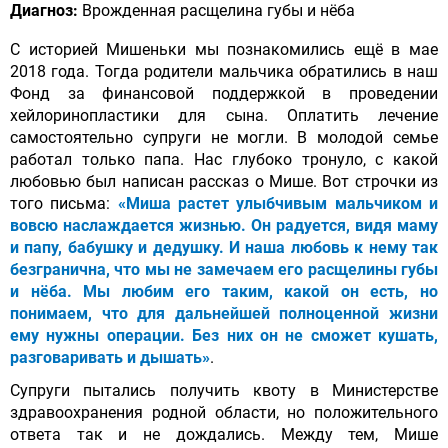
Диагноз:
Врожденная расщелина губы и нёба
С историей Мишеньки мы познакомились ещё в мае
2018 года. Тогда родители мальчика обратились в наш
Фонд за финансовой поддержкой в проведении
хейлоринопластики для сына. Оплатить лечение
самостоятельно супруги не могли. В молодой семье
работал только папа. Нас глубоко тронуло, с какой
любовью был написан рассказ о Мише. Вот строчки из
того письма:
«Миша растет улыбчивым мальчиком и
вовсю наслаждается жизнью. Он радуется, видя маму
и папу, бабушку и дедушку. И наша любовь к нему так
безгранична, что мы не замечаем его расщелины губы
и нёба. Мы любим его таким, какой он есть, но
понимаем, что для дальнейшей полноценной жизни
ему нужны операции. Без них он не сможет кушать,
разговаривать и дышать»
.
Супруги пытались получить квоту в Министерстве
здравоохранения родной области, но положительного
ответа так и не дождались. Между тем, Мише