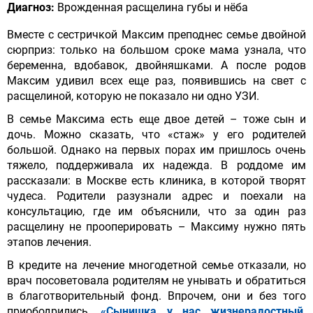
Диагноз:
Врожденная расщелина губы и нёба
Вместе с сестричкой Максим преподнес семье двойной
сюрприз: только на большом сроке мама узнала, что
беременна, вдобавок, двойняшками. А после родов
Максим удивил всех еще раз, появившись на свет с
расщелиной, которую не показало ни одно УЗИ.
В семье Максима есть еще двое детей – тоже сын и
дочь. Можно сказать, что «стаж» у его родителей
большой. Однако на первых порах им пришлось очень
тяжело, поддерживала их надежда. В роддоме им
рассказали: в Москве есть клиника, в которой творят
чудеса. Родители разузнали адрес и поехали на
консультацию, где им объяснили, что за один раз
расщелину не прооперировать – Максиму нужно пять
этапов лечения.
В кредите на лечение многодетной семье отказали, но
врач посоветовала родителям не унывать и обратиться
в благотворительный фонд. Впрочем, они и без того
приободрились.
«Сынишка у нас жизнерадостный,