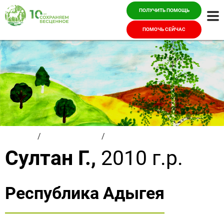
ПОЛУЧИТЬ ПОМОЩЬ
Ме
ПОМОЧЬ СЕЙЧАС
Главная
/
Красивые дети
/
Султан Г.
Султан Г.,
2010 г.р.
Республика Адыгея