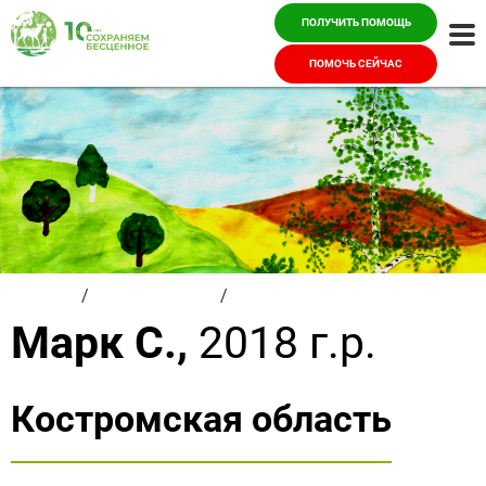
ПОЛУЧИТЬ ПОМОЩЬ
Ме
ПОМОЧЬ СЕЙЧАС
Главная
/
Красивые дети
/
Марк С.
Марк С.,
2018 г.р.
Костромская область