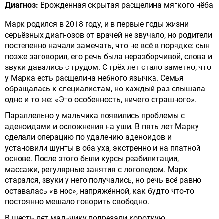
Диагноз:
Врожденная скрытая расщелина мягкого нёба
Марк родился в 2018 году, и в первые годы жизни
серьёзных диагнозов от врачей не звучало, но родители
постепенно начали замечать, что не всё в порядке: сын
позже заговорил, его речь была неразборчивой, слова и
звуки давались с трудом. С трёх лет стало заметно, что
у Марка есть расщелина небного язычка. Семья
обращалась к специалистам, но каждый раз слышала
одно и то же: «Это особенность, ничего страшного».
Параллельно у мальчика появились проблемы с
аденоидами и осложнения на уши. В пять лет Марку
сделали операцию по удалению аденоидов и
установили шунты в оба уха, экстренно и на платной
основе. После этого были курсы реабилитации,
массажи, регулярные занятия с логопедом. Марк
старался, звуки у него получались, но речь всё равно
оставалась «в нос», напряжённой, как будто что-то
постоянно мешало говорить свободно.
В шесть лет мальчику подрезали короткую