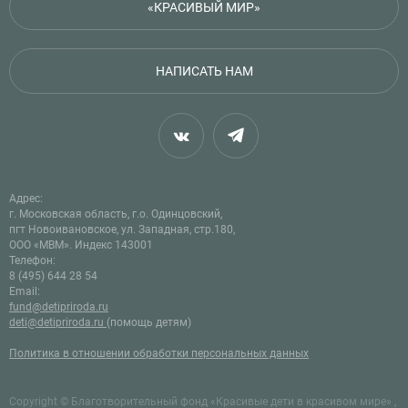
«КРАСИВЫЙ МИР»
НАПИСАТЬ НАМ
Адрес:
г. Московская область, г.о. Одинцовский,
пгт Новоивановское, ул. Западная, стр.180,
ООО «МВМ». Индекс 143001
Телефон:
8 (495) 644 28 54
Email:
fund@detipriroda.ru
deti@detipriroda.ru
(помощь детям)
Политика в отношении обработки персональных данных
Copyright © Благотворительный фонд «Красивые дети в красивом мире» ,