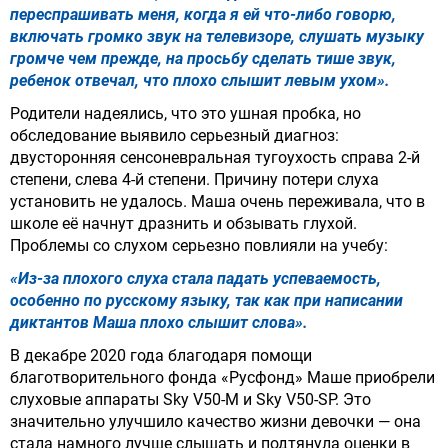
переспрашивать меня, когда я ей что-либо говорю,
включать громко звук на телевизоре, слушать музыку
громче
чем прежде, на просьбу сделать тише звук,
ребенок отвечал, что плохо слышит левым ухом».
Родители надеялись, что это ушная пробка, но
обследование выявило серьезный диагноз:
двусторонняя сенсоневральная тугоухость справа 2-й
степени, слева 4-й степени. Причину потери слуха
установить не удалось. Маша очень переживала, что в
школе её начнут дразнить и обзывать глухой.
Проблемы со слухом серьезно повлияли на учебу:
«Из-за плохого слуха стала падать успеваемость,
особенно по русскому языку, так как при написании
диктантов Маша плохо слышит слова».
В декабре 2020 года благодаря помощи
благотворительного фонда «Русфонд» Маше приобрели
слуховые аппараты Sky V50-M и Sky V50-SP. Это
значительно улучшило качество жизни девочки — она
стала намного лучше слышать и подтянула оценки в