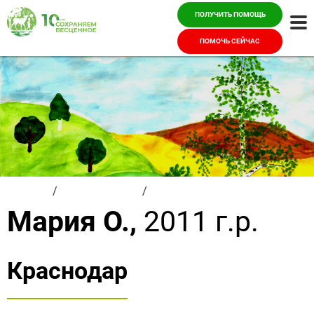
ПОЛУЧИТЬ ПОМОЩЬ
Ме
ПОМОЧЬ СЕЙЧАС
Главная
/
Красивые дети
/
Мария О.
Мария О.,
2011 г.р.
Краснодар