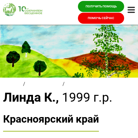
ПОЛУЧИТЬ ПОМОЩЬ
Ме
ПОМОЧЬ СЕЙЧАС
Главная
/
Красивые дети
/
Линда К.
Линда К.,
1999 г.р.
Красноярский край