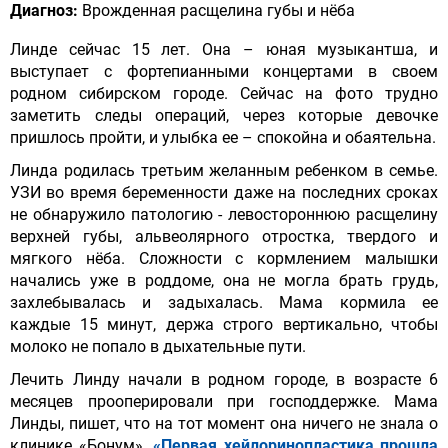
Диагноз:
Врожденная расщелина губы и нёба
Линде сейчас 15 лет. Она – юная музыкантша, и
выступает с фортепианными концертами в своем
родном сибирском городе. Сейчас на фото трудно
заметить следы операций, через которые девочке
пришлось пройти, и улыбка ее – спокойна и обаятельна.
Линда родилась третьим желанным ребенком в семье.
УЗИ во время беременности даже на последних сроках
не обнаружило патологию - левостороннюю расщелину
верхней губы, альвеолярного отростка, твердого и
мягкого нёба. Сложности с кормлением малышки
начались уже в роддоме, она не могла брать грудь,
захлебывалась и задыхалась. Мама кормила ее
каждые 15 минут, держа строго вертикально, чтобы
молоко не попало в дыхательные пути.
Лечить Линду начали в родном городе, в возрасте 6
месяцев прооперировали при господдержке. Мама
Линды, пишет, что на тот момент она ничего не знала о
клинике «Бонум».
«Первая хейлоринопластика прошла