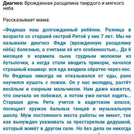
Диагноз:
Врожденная расщелина твердого и мягкого
неба
Рассказывает мама:
«Федюша наш долгожданный ребёнок. Разница в
возрасте со старшей сестрой Ритой у них 7 лет. Мы не
называем диагноз Феди (врожденную расщелину
нёба) болезнью, а считаем её его особенностью… До 6
месяцев я кормила сына грудным молоком из
бутылочки, а когда стали вводить прикорм, начался
страшный кошмар: вся еда входила обратно через нос.
Но Федюша никогда не отказывался от еды, рано
научился кушать с ложки. Он у нас молодец, растёт
весёлым и озорным мальчиком. Нам даже кажется,
что сначала он побежал, а потом уже начал ходить…
Старшая дочь Рита учится в кадетском классе,
посещает кружок бальных танцев и музыкальную
школу. Муж постоянного места работы не имеет, так
как вынужден ухаживать за престарелым дедушкой,
который живёт в другом селе. Но без дела он никогда