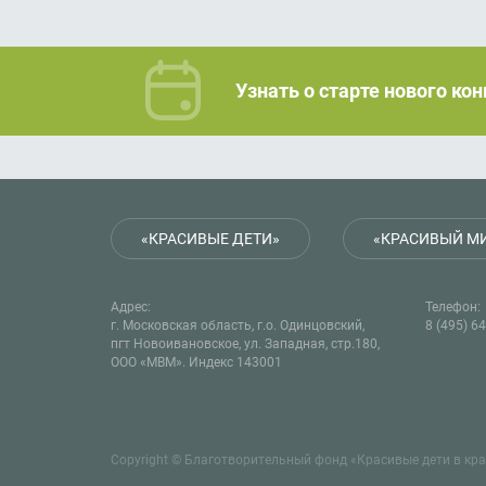
Узнать о старте нового ко
«КРАСИВЫЕ ДЕТИ»
«КРАСИВЫЙ М
Адрес:
Телефон:
г. Московская область, г.о. Одинцовский,
8 (495) 6
пгт Новоивановское, ул. Западная, стр.180,
ООО «МВМ». Индекс 143001
Copyright © Благотворительный фонд «Красивые дети в крас