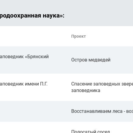
родоохранная наука»:
Проект
аповедник «Брянский
Остров медведей
поведник имени П.Г.
Спасение заповедных звере
заповедника
Восстанавливаем леса - в
Полосатый сосед