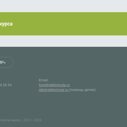
нкурса
ИР»
Email:
44 28 54
fund@detipriroda.ru
deti@detipriroda.ru
(помощь детям)
ивом мире» , 2013 - 2026